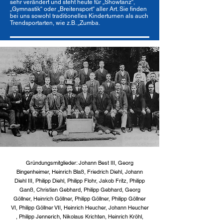
sehr verändert und steht heute für „Showtanz“,
„Gymnastik“ oder „Breitensport“ aller Art. Sie finden
bei uns sowohl traditionelles Kinderturnen als auch
Trendsportarten, wie z.B. „Zumba.
Gründungsmitglieder: Johann Best III, Georg
Bingenheimer, Heinrich Blaß, Friedrich Diehl, Johann
Diehl III, Philipp Diehl, Philipp Flohr, Jakob Fritz, Philipp
Ganß, Christian Gebhard, Philipp Gebhard, Georg
Göllner, Heinrich Göllner, Philipp Göllner, Philipp Göllner
VI, Philipp Göllner VII, Heinrich Heucher, Johann Heucher
, Philipp Jennerich, Nikolaus Krichten, Heinrich Kröhl,