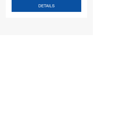
DETAILS
Der TuS-Kalender
August 2026
HEUTE
21
17:00
Afterwork am
Marktpatz