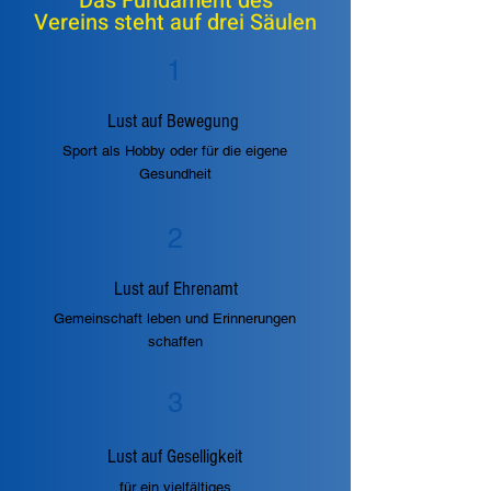
Das Fundament des
Vereins steht auf drei Säulen
1
Lust auf Bewegung
Sport als Hobby oder für die eigene
Gesundheit
2
Lust auf Ehrenamt
Gemeinschaft leben und Erinnerungen
schaffen
3
Lust auf Geselligkeit
für ein vielfältiges