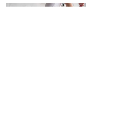
Krabbelgruppe
FÜR UNSERE ALLERKLEINSTEN
DETAILS
Tischtennis
SPIEL, SATZ UND ACTION