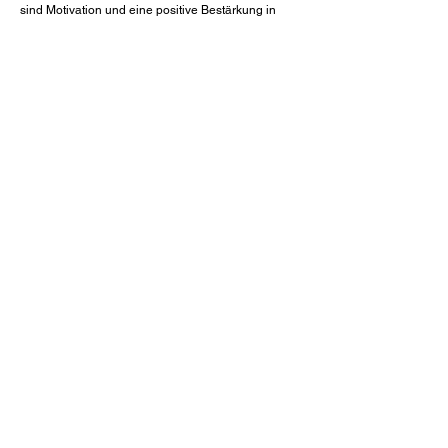
sind Motivation und eine positive Bestärkung in
diesem Prozess sehr wichtig.
Austausch für und mit Eltern
Eltern zu sein ist keine leichte Aufgabe. Starke
Nerven sind gefragt. Daher ist es umso wertvoller,
Verständnis und einen auf respektvollen Austausch
zu erfahren. Wissen und Erfahrungen dürfen gerne
geteilt werden.
Anmeldung zur Krabbelgruppe
DOWNLAOD