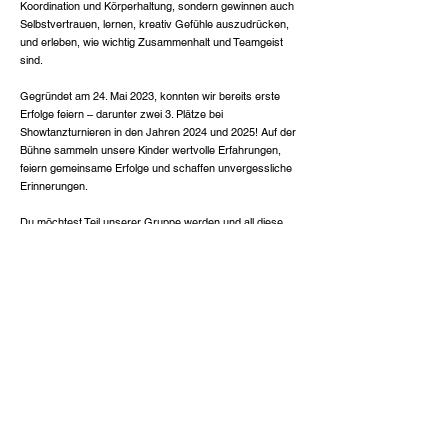
Koordination und Körperhaltung, sondern gewinnen auch
Selbstvertrauen, lernen, kreativ Gefühle auszudrücken,
und erleben, wie wichtig Zusammenhalt und Teamgeist
sind.
Gegründet am 24. Mai 2023, konnten wir bereits erste
Erfolge feiern – darunter zwei 3. Plätze bei
Showtanzturnieren in den Jahren 2024 und 2025! Auf der
Bühne sammeln unsere Kinder wertvolle Erfahrungen,
feiern gemeinsame Erfolge und schaffen unvergessliche
Erinnerungen.
Du möchtest Teil unserer Gruppe werden und all diese
Vorteile erleben – oder uns für einen Auftritt buchen?
Dann melde dich gerne bei uns!
Impressum
Datenschutzerklärung